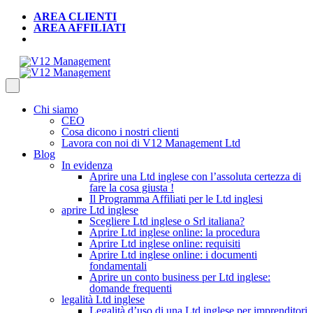
AREA CLIENTI
AREA AFFILIATI
Chi siamo
CEO
Cosa dicono i nostri clienti
Lavora con noi di V12 Management Ltd
Blog
In evidenza
Aprire una Ltd inglese con l’assoluta certezza di
fare la cosa giusta !
Il Programma Affiliati per le Ltd inglesi
aprire Ltd inglese
Scegliere Ltd inglese o Srl italiana?
Aprire Ltd inglese online: la procedura
Aprire Ltd inglese online: requisiti
Aprire Ltd inglese online: i documenti
fondamentali
Aprire un conto business per Ltd inglese:
domande frequenti
legalità Ltd inglese
Legalità d’uso di una Ltd inglese per imprenditori