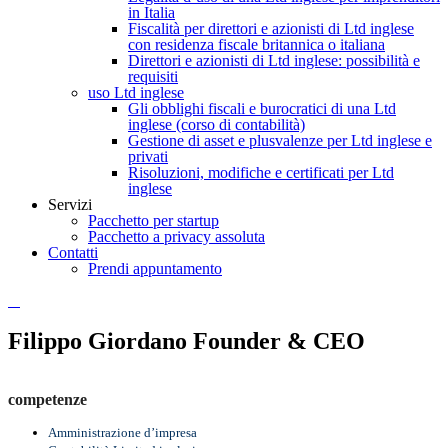
in Italia
Fiscalità per direttori e azionisti di Ltd inglese
con residenza fiscale britannica o italiana
Direttori e azionisti di Ltd inglese: possibilità e
requisiti
uso Ltd inglese
Gli obblighi fiscali e burocratici di una Ltd
inglese (corso di contabilità)
Gestione di asset e plusvalenze per Ltd inglese e
privati
Risoluzioni, modifiche e certificati per Ltd
inglese
Servizi
Pacchetto per startup
Pacchetto a privacy assoluta
Contatti
Prendi appuntamento
Filippo Giordano
Founder & CEO
competenze
Amministrazione d’impresa