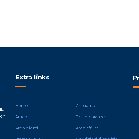
Extra links
P
Home
Chi siamo
lla
con
Articoli
Testimonianze
Area clienti
Area affiliati