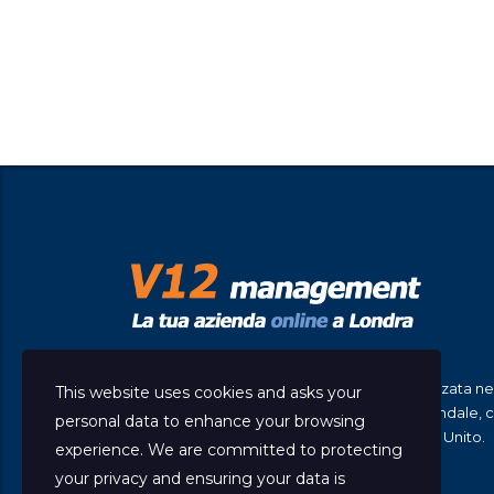
V12 Management è una società UK specializzata ne
This website uses cookies and asks your
costituzione di società e di consulenza aziendale, 
personal data to enhance your browsing
servizio di clienti di lingua italiana nel Regno Unito.
experience. We are committed to protecting
your privacy and ensuring your data is