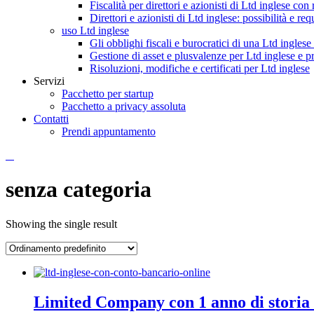
Fiscalità per direttori e azionisti di Ltd inglese con
Direttori e azionisti di Ltd inglese: possibilità e requ
uso Ltd inglese
Gli obblighi fiscali e burocratici di una Ltd inglese 
Gestione di asset e plusvalenze per Ltd inglese e pr
Risoluzioni, modifiche e certificati per Ltd inglese
Servizi
Pacchetto per startup
Pacchetto a privacy assoluta
Contatti
Prendi appuntamento
senza categoria
Showing the single result
Limited Company con 1 anno di storia