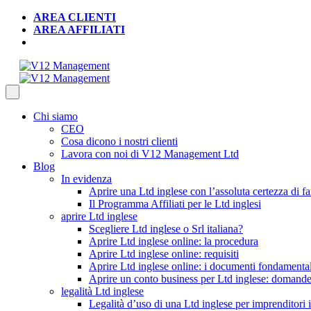
AREA CLIENTI
AREA AFFILIATI
Chi siamo
CEO
Cosa dicono i nostri clienti
Lavora con noi di V12 Management Ltd
Blog
In evidenza
Aprire una Ltd inglese con l’assoluta certezza di far
Il Programma Affiliati per le Ltd inglesi
aprire Ltd inglese
Scegliere Ltd inglese o Srl italiana?
Aprire Ltd inglese online: la procedura
Aprire Ltd inglese online: requisiti
Aprire Ltd inglese online: i documenti fondamental
Aprire un conto business per Ltd inglese: domande
legalità Ltd inglese
Legalità d’uso di una Ltd inglese per imprenditori i